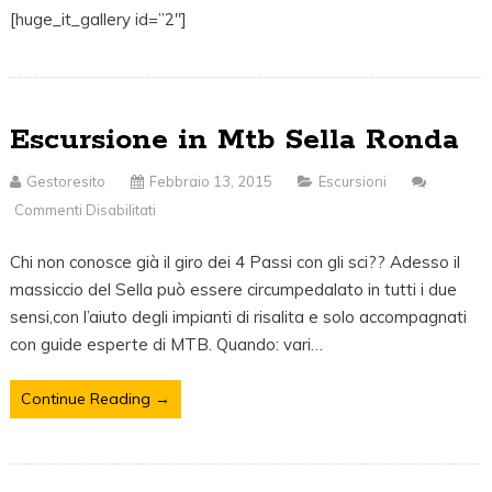
[huge_it_gallery id=”2″]
MTB
Escursione in Mtb Sella Ronda
Gestoresito
Febbraio 13, 2015
Escursioni
Commenti Disabilitati
Su
Escursione
Chi non conosce già il giro dei 4 Passi con gli sci?? Adesso il
In
massiccio del Sella può essere circumpedalato in tutti i due
Mtb
sensi,con l’aiuto degli impianti di risalita e solo accompagnati
Sella
con guide esperte di MTB. Quando: vari…
Ronda
Continue Reading →