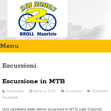
Menu
Orari:
Lun-Ven: 9.00 - 12.00 / 15.00 - 19.00
Sab: 9.00 - 12.00
Escursioni
Skip
to
Escursione in MTB
content
Gestoresito
Marzo 4, 2015
Escursioni
Commenti
Disabilitati
Su
Escursione
Una carrellata delle ultime escursioni in MTB sulle Dolomiti
In