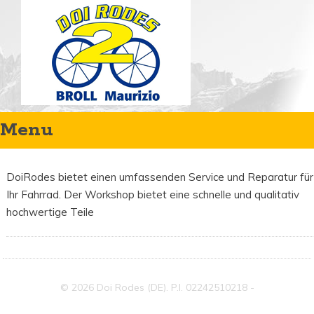
Menu
Öffnungszeiten:
Mo-Fr: 9.00 bis 12.00 / 15.00 Uhr bis 07.00 Uhr
DoiRodes bietet einen umfassenden Service und Reparatur für
Sa: 9.00 bis 12.00 Uhr
Skip
Ihr Fahrrad. Der Workshop bietet eine schnelle und qualitativ
to
hochwertige Teile
content
© 2026 Doi Rodes (DE). P.I. 02242510218 -